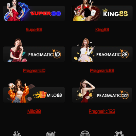
Super88
King88
PragmaticID
Pragmatic88
Milo88
Pragmatic123