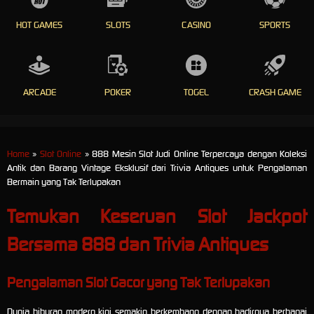
HOT GAMES
SLOTS
CASINO
SPORTS
ARCADE
POKER
TOGEL
CRASH GAME
Home
»
Slot Online
» 888 Mesin Slot Judi Online Terpercaya dengan Koleksi
Antik dan Barang Vintage Eksklusif dari Trivia Antiques untuk Pengalaman
Bermain yang Tak Terlupakan
Temukan Keseruan Slot Jackpot
Bersama 888 dan Trivia Antiques
Pengalaman Slot Gacor yang Tak Terlupakan
Dunia hiburan modern kini semakin berkembang dengan hadirnya berbagai